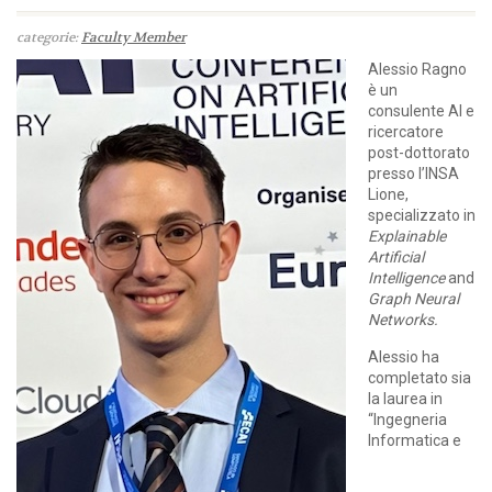
categorie:
Faculty Member
Alessio Ragno
è un
consulente AI e
ricercatore
post-dottorato
presso l’INSA
Lione,
specializzato in
Explainable
Artificial
Intelligence
and
Graph Neural
Networks.
Alessio ha
completato sia
la laurea in
“Ingegneria
Informatica e