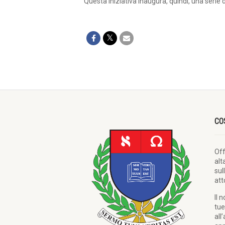
Questa iniziativa inaugura, quindi, una serie di
CO
Of
alt
sul
att
Il 
tue
all