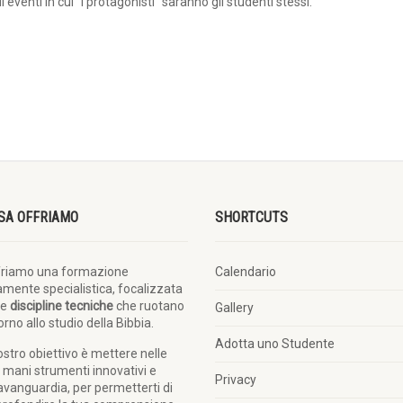
 eventi in cui “i protagonisti” saranno gli studenti stessi.
SA OFFRIAMO
SHORTCUTS
friamo una formazione
Calendario
amente specialistica, focalizzata
le
discipline tecniche
che ruotano
Gallery
orno allo studio della Bibbia.
Adotta uno Studente
nostro obiettivo è mettere nelle
 mani strumenti innovativi e
Privacy
’avanguardia, per permetterti di