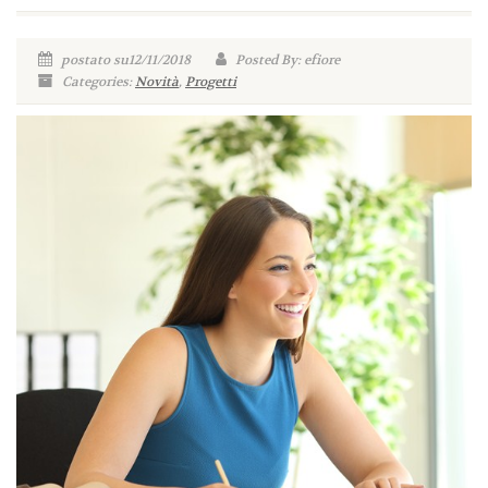
postato su12/11/2018
Posted By: efiore
Categories:
Novità
,
Progetti