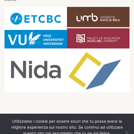
Utilizziamo i cookie per essere sicuri che tu possa avere la
© 2026 The Swiss Institute of Research in Biblical Studies. All Rights
migliore esperienza sul nostro sito. Se continui ad utilizzare
Reserved
questo sito noi assumiamo che tu ne sia felice.